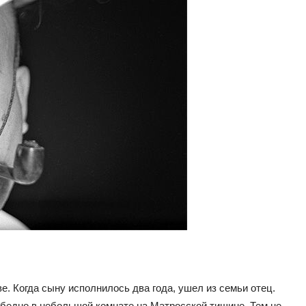
е. Когда сыну исполнилось два года, ушел из семьи отец.
 бедно в небольшой комнате на Матросской тишине. Тем не