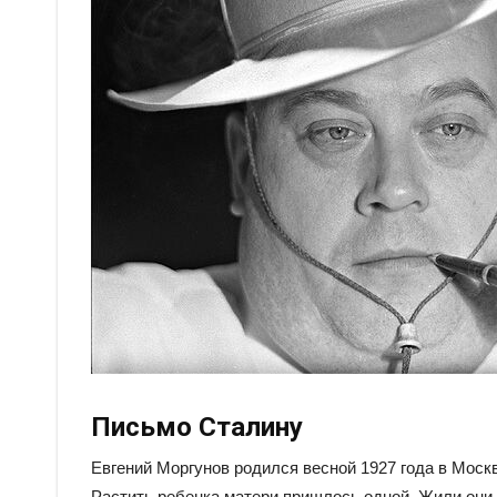
Письмо Сталину
Евгений Моргунов родился весной 1927 года в Москв
Растить ребенка матери пришлось одной. Жили они