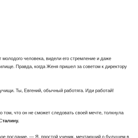
т молодого человека, видели его стремление и даже
илище. Правда, когда Женя пришел за советом к директору
ручищи. Ты, Евгений, обычный работяга. Иди работай!
о том, что он не сможет следовать своей мечте, толкнула
 С
талину.
е послание. — Я, простой ученик, мечтающий о будущем в