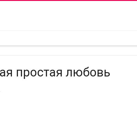
кая простая любовь
а