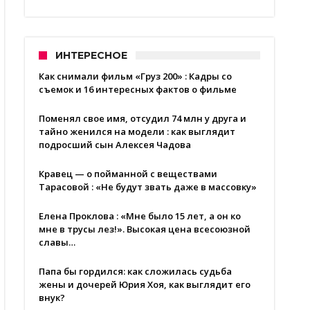
ИНТЕРЕСНОЕ
Как снимали фильм «Груз 200» : Кадры со
съемок и 16 интересных фактов о фильме
Поменял свое имя, отсудил 74 млн у друга и
тайно женился на модели : как выглядит
подросший сын Алексея Чадова
Кравец — о пойманной с веществами
Тарасовой : «Не будут звать даже в массовку»
Елена Проклова : «Мне было 15 лет, а он ко
мне в трусы лез!». Высокая цена всесоюзной
славы…
Папа бы гордился: как сложилась судьба
жены и дочерей Юрия Хоя, как выглядит его
внук?