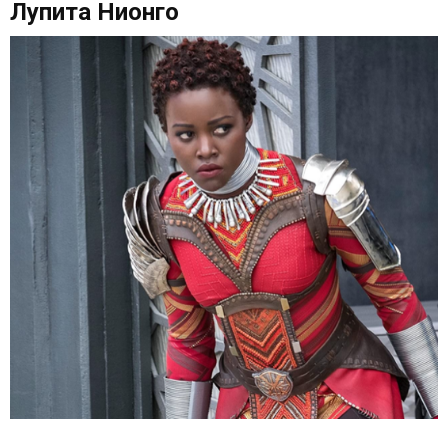
Лупита Нионго