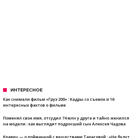
ИНТЕРЕСНОЕ
Как снимали фильм «Груз 200» : Кадры со съемок и 16
интересных фактов о фильме
Поменял свое имя, отсудил 74 млн у друга и тайно женился
на модели : как выглядит подросший сын Алексея Чадова
Кравец — о пойманной с веществами Тарасовой : «Не будут