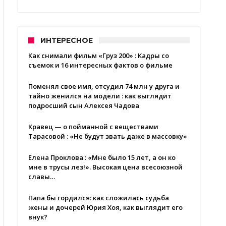
ИНТЕРЕСНОЕ
Как снимали фильм «Груз 200» : Кадры со
съемок и 16 интересных фактов о фильме
Поменял свое имя, отсудил 74 млн у друга и
тайно женился на модели : как выглядит
подросший сын Алексея Чадова
Кравец — о пойманной с веществами
Тарасовой : «Не будут звать даже в массовку»
Елена Проклова : «Мне было 15 лет, а он ко
мне в трусы лез!». Высокая цена всесоюзной
славы…
Папа бы гордился: как сложилась судьба
жены и дочерей Юрия Хоя, как выглядит его
внук?