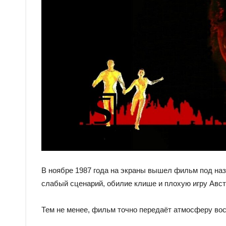
В ноябре 1987 года на экраны вышел фильм под наз
слабый сценарий, обилие клише и плохую игру Авст
Тем не менее, фильм точно передаёт атмосферу вос