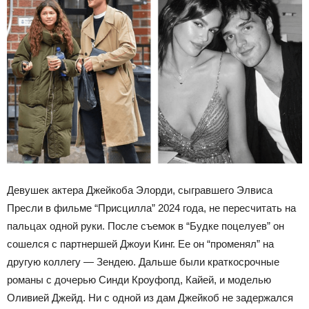
Девушек актера Джейкоба Элорди, сыгравшего Элвиса
Пресли в фильме “Присцилла” 2024 года, не пересчитать на
пальцах одной руки. После съемок в “Будке поцелуев” он
сошелся с партнершей Джоуи Кинг. Ее он “променял” на
другую коллегу — Зендею. Дальше были краткосрочные
романы с дочерью Синди Кроуфопд, Кайей, и моделью
Оливией Джейд. Ни с одной из дам Джейкоб не задержался