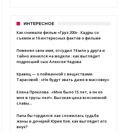
ИНТЕРЕСНОЕ
Как снимали фильм «Груз 200» : Кадры со
съемок и 16 интересных фактов о фильме
Поменял свое имя, отсудил 74 млн у друга и
тайно женился на модели : как выглядит
подросший сын Алексея Чадова
Кравец — о пойманной с веществами
Тарасовой : «Не будут звать даже в массовку»
Елена Проклова : «Мне было 15 лет, а он ко
мне в трусы лез!». Высокая цена всесоюзной
славы…
Папа бы гордился: как сложилась судьба
жены и дочерей Юрия Хоя, как выглядит его
внук?