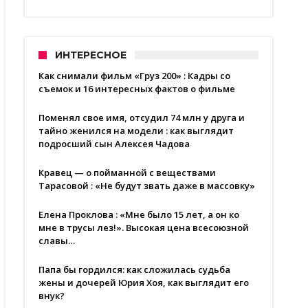
ИНТЕРЕСНОЕ
Как снимали фильм «Груз 200» : Кадры со
съемок и 16 интересных фактов о фильме
Поменял свое имя, отсудил 74 млн у друга и
тайно женился на модели : как выглядит
подросший сын Алексея Чадова
Кравец — о пойманной с веществами
Тарасовой : «Не будут звать даже в массовку»
Елена Проклова : «Мне было 15 лет, а он ко
мне в трусы лез!». Высокая цена всесоюзной
славы…
Папа бы гордился: как сложилась судьба
жены и дочерей Юрия Хоя, как выглядит его
внук?