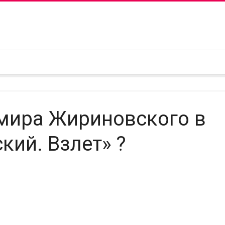
имира Жириновского в
ий. Взлет» ?