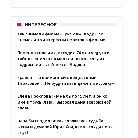
ИНТЕРЕСНОЕ
Как снимали фильм «Груз 200» : Кадры со
съемок и 16 интересных фактов о фильме
Поменял свое имя, отсудил 74 млн у друга и
тайно женился на модели : как выглядит
подросший сын Алексея Чадова
Кравец — о пойманной с веществами
Тарасовой : «Не будут звать даже в массовку»
Елена Проклова : «Мне было 15 лет, а он ко
мне в трусы лез!». Высокая цена всесоюзной
славы…
Папа бы гордился: как сложилась судьба
жены и дочерей Юрия Хоя, как выглядит его
внук?