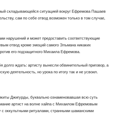
енный складывающейся ситуацией вокруг Ефремова Пашаев
льству, сам по себе отвод возможен только в том случае,
тами нарушений и может предоставить соответствующие
евым отвод кроме эмоций самого Эльмана никаких
против его подзащитного Михаила Ефремова.
я долго ждать: артисту вынесли обвинительный приговор, а
кую деятельность, но урока по итогу так и не усвоил.
икиты Джигурды, буквально ознаменовавшая всю суть
имание артист на волне хайпа с Михаилом Ефремовым
оу с оккультными ритуалами, странными шаманскими