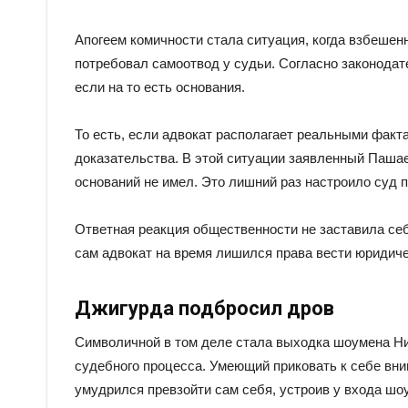
Апогеем комичности стала ситуация, когда взбеш
потребовал самоотвод у судьи. Согласно законодате
если на то есть основания.
То есть, если адвокат располагает реальными фак
доказательства. В этой ситуации заявленный Паша
оснований не имел. Это лишний раз настроило суд 
Ответная реакция общественности не заставила себ
сам адвокат на время лишился права вести юридичес
Джигурда подбросил дров
Символичной в том деле стала выходка шоумена Н
судебного процесса. Умеющий приковать к себе вн
умудрился превзойти сам себя, устроив у входа ш