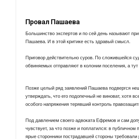
Провал Пашаева
Большинство экспертов и по сей день называют пр
Пашаева. И в этой критике есть здравый смысл.
Приговор действительно суров. По сложившейся су
обвиняемых отправляют в колонии поселения, а тут
Позже целый ряд заявлений Пашаева подвергся нешу
утверждать, что его подопечный не виноват, хотя в
особого напряжения терявший контроль правозащит
Под давлением своего адвоката Ефремов и сам допу
чувствует, за что позже и поплатился: в публичном
ярые сторонники пострадавшей стороны требовали р