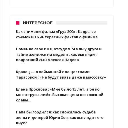
ИНТЕРЕСНОЕ
Как снимали фильм «Груз 200» : Кадры со
съемок и 16 интересных фактов о фильме
Поменял свое имя, отсудил 74 млн у друга и
тайно женился на модели : как выглядит
подросший сын Алексея Чадова
Кравец — о пойманной с веществами
Тарасовой : «Не будут звать даже в массовку»
Елена Проклова : «Мне было 15 лет, а он ко
мне в трусы лез!». Высокая цена всесоюзной
славы…
Папа бы гордился: как сложилась судьба
жены и дочерей Юрия Хоя, как выглядит его
внук?