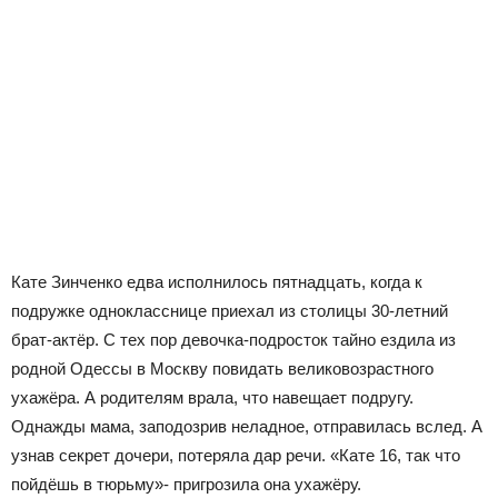
Кате Зинченко едва исполнилось пятнадцать, когда к
подружке однокласснице приехал из столицы 30-летний
брат-актёр. С тех пор девочка-подросток тайно ездила из
родной Одессы в Москву повидать великовозрастного
ухажёра. А родителям врала, что навещает подругу.
Однажды мама, заподозрив неладное, отправилась вслед. А
узнав секрет дочери, потеряла дар речи. «Кате 16, так что
пойдёшь в тюрьму»- пригрозила она ухажёру.