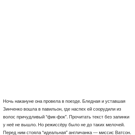
Ночь накануне она провела в поезде. Бледная и уставшая
Зинченко вошла в павильон, где наспех ей соорудили из
волос причудливый “фик-фок”. Прочитать текст без запинки
у неё не вышло. Но режиссёру было не до таких мелочей.
Перед ним стояла “идеальная” англичанка — миссис Ватсон.