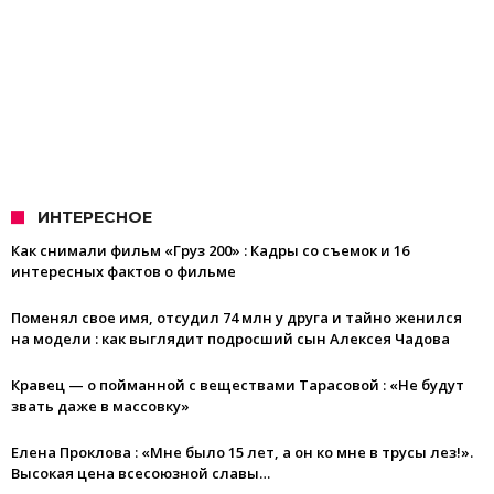
ИНТЕРЕСНОЕ
Как снимали фильм «Груз 200» : Кадры со съемок и 16
интересных фактов о фильме
Поменял свое имя, отсудил 74 млн у друга и тайно женился
на модели : как выглядит подросший сын Алексея Чадова
Кравец — о пойманной с веществами Тарасовой : «Не будут
звать даже в массовку»
Елена Проклова : «Мне было 15 лет, а он ко мне в трусы лез!».
Высокая цена всесоюзной славы…