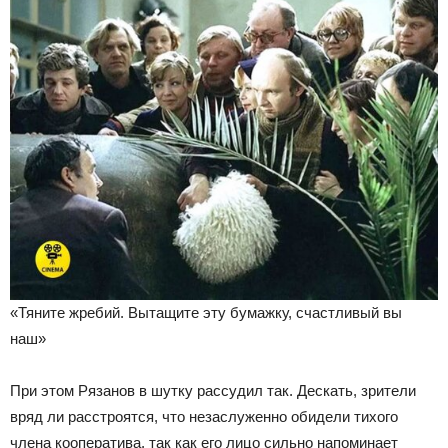
«Тяните жребий. Вытащите эту бумажку, счастливый вы
наш»
При этом Рязанов в шутку рассудил так. Дескать, зрители
вряд ли расстроятся, что незаслуженно обидели тихого
члена кооператива, так как его лицо сильно напоминает