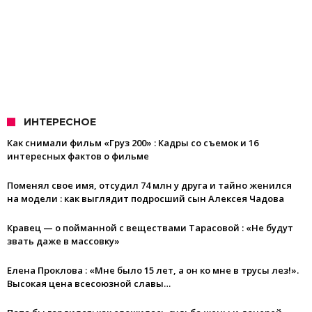
ИНТЕРЕСНОЕ
Как снимали фильм «Груз 200» : Кадры со съемок и 16
интересных фактов о фильме
Поменял свое имя, отсудил 74 млн у друга и тайно женился
на модели : как выглядит подросший сын Алексея Чадова
Кравец — о пойманной с веществами Тарасовой : «Не будут
звать даже в массовку»
Елена Проклова : «Мне было 15 лет, а он ко мне в трусы лез!».
Высокая цена всесоюзной славы…