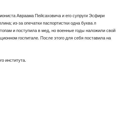
циониста Авраама Пейсаховича и его супруги Эсфири
лина; из-за опечатки паспортистки одна буква л
стопам и поступила в мед, но военные годы наложили свой
ционном госпитале. После этого для себя поставила на
го института.