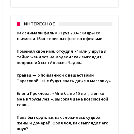
ИНТЕРЕСНОЕ
Как снимали фильм «Груз 200» : Кадры со
съемок и 16 интересных фактов о фильме
Поменял свое имя, отсудил 74 млн у друга и
тайно женился на модели : как выглядит
подросший сын Алексея Чадова
Кравец — о пойманной с веществами
Тарасовой : «Не будут звать даже в массовку»
Елена Проклова : «Мне было 15 лет, а он ко
мне в трусы лез!». Высокая цена всесоюзной
славы…
Папа бы гордился: как сложилась судьба
жены и дочерей Юрия Хоя, как выглядит его
внук?