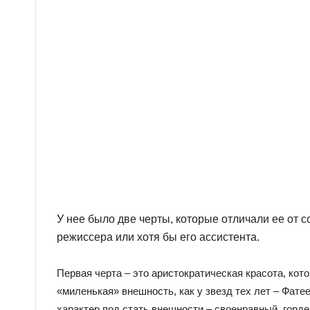
У нее было две черты, которые отличали ее от 
режиссера или хотя бы его ассистента.
Первая черта – это аристократическая красота, кото
«миленькая» внешность, как у звезд тех лет – Фатее
характер под стать внешности – своенравный, горде