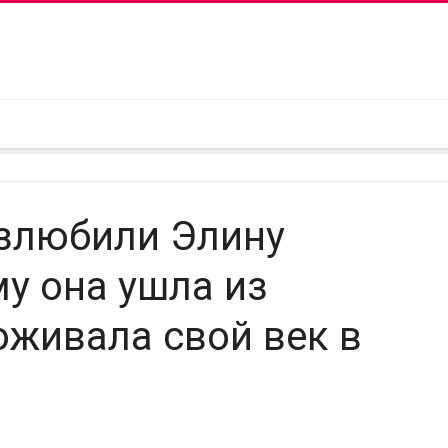
взлюбили Элину
у она ушла из
оживала свой век в