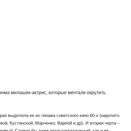
сонма милашек-актрис, которые мечтали окрутить
рая выделяла ее из типажа советского кино 60-х (нарочито
вой, Кустинской, Марченко, Варлей и др). И вторая черта –
ливый. Словно бы даже артистократический, как и ее