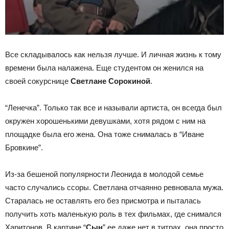
Все складывалось как нельзя лучше. И личная жизнь к тому
времени была налажена. Еще студентом он женился на
своей сокурснице
Светлане Сорокиной
.
“Ленечка”. Только так все и называли артиста, он всегда был
окружен хорошенькими девушками, хотя рядом с ним на
площадке была его жена. Она тоже снималась в “Иване
Бровкине”.
Из-за бешеной популярности Леонида в молодой семье
часто случались ссоры. Светлана отчаянно ревновала мужа.
Старалась не оставлять его без присмотра и пыталась
получить хоть маленькую роль в тех фильмах, где снимался
Харитонов. В картине “
Сын
” ее даже нет в титрах, она просто