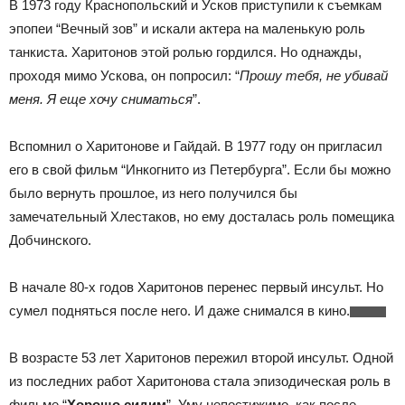
В 1973 году Краснопольский и Усков приступили к съемкам
эпопеи “Вечный зов” и искали актера на маленькую роль
танкиста. Харитонов этой ролью гордился. Но однажды,
проходя мимо Ускова, он попросил: “
Прошу тебя, не убивай
меня. Я еще хочу сниматься
”.
Вспомнил о Харитонове и Гайдай. В 1977 году он пригласил
его в свой фильм “Инкогнито из Петербурга”. Если бы можно
было вернуть прошлое, из него получился бы
замечательный Хлестаков, но ему досталась роль помещика
Добчинского.
В начале 80-х годов Харитонов перенес первый инсульт. Но
сумел подняться после него. И даже снимался в кино.
В возрасте 53 лет Харитонов пережил второй инсульт. Одной
из последних работ Харитонова стала эпизодическая роль в
фильме “
Хорошо сидим
”. Уму непостижимо, как после