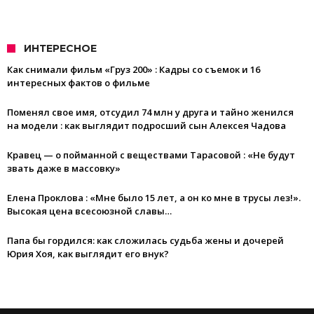
ИНТЕРЕСНОЕ
Как снимали фильм «Груз 200» : Кадры со съемок и 16
интересных фактов о фильме
Поменял свое имя, отсудил 74 млн у друга и тайно женился
на модели : как выглядит подросший сын Алексея Чадова
Кравец — о пойманной с веществами Тарасовой : «Не будут
звать даже в массовку»
Елена Проклова : «Мне было 15 лет, а он ко мне в трусы лез!».
Высокая цена всесоюзной славы…
Папа бы гордился: как сложилась судьба жены и дочерей
Юрия Хоя, как выглядит его внук?