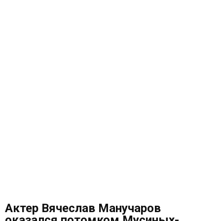
Актер Вячеслав Манучаров
оказался потомком Мусиных-