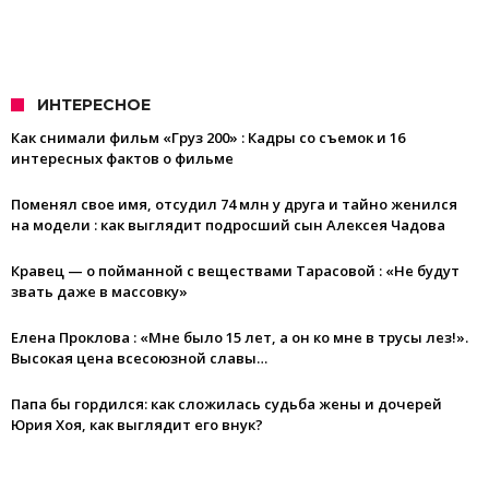
ИНТЕРЕСНОЕ
Как снимали фильм «Груз 200» : Кадры со съемок и 16
интересных фактов о фильме
Поменял свое имя, отсудил 74 млн у друга и тайно женился
на модели : как выглядит подросший сын Алексея Чадова
Кравец — о пойманной с веществами Тарасовой : «Не будут
звать даже в массовку»
Елена Проклова : «Мне было 15 лет, а он ко мне в трусы лез!».
Высокая цена всесоюзной славы…
Папа бы гордился: как сложилась судьба жены и дочерей
Юрия Хоя, как выглядит его внук?