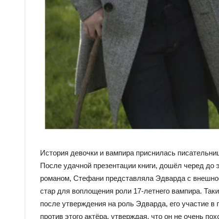
История девочки и вампира приснилась писательни
После удачной презентации книги, дошёл черед до э
романом, Стефани представляла Эдварда с внешнос
стар для воплощения роли 17-летнего вампира. Так
после утверждения на роль Эдварда, его участие в 
против этого актёра, утверждая, что он не очень п