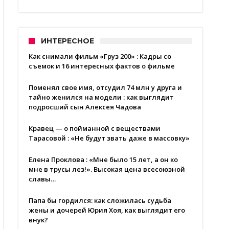
ИНТЕРЕСНОЕ
Как снимали фильм «Груз 200» : Кадры со
съемок и 16 интересных фактов о фильме
Поменял свое имя, отсудил 74 млн у друга и
тайно женился на модели : как выглядит
подросший сын Алексея Чадова
Кравец — о пойманной с веществами
Тарасовой : «Не будут звать даже в массовку»
Елена Проклова : «Мне было 15 лет, а он ко
мне в трусы лез!». Высокая цена всесоюзной
славы…
Папа бы гордился: как сложилась судьба
жены и дочерей Юрия Хоя, как выглядит его
внук?