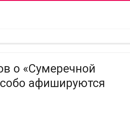
ов о «Сумеречной
 особо афишируются