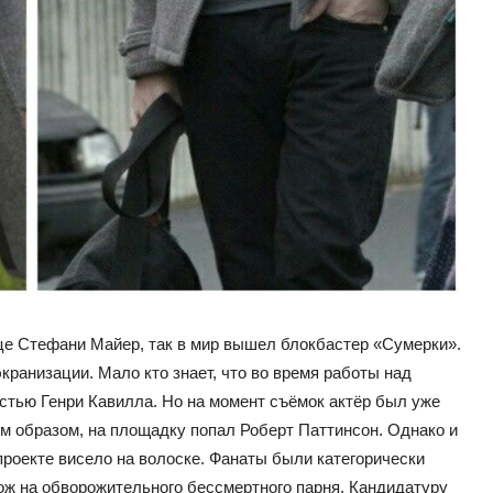
це Стефани Майер, так в мир вышел блокбастер «Сумерки».
кранизации. Мало кто знает, что во время работы над
тью Генри Кавилла. Но на момент съёмок актёр был уже
им образом, на площадку попал Роберт Паттинсон. Однако и
проекте висело на волоске. Фанаты были категорически
охож на обворожительного бессмертного парня. Кандидатуру