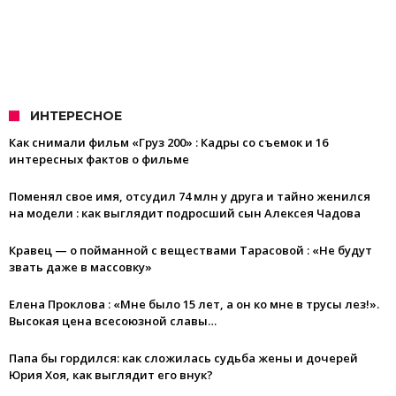
ИНТЕРЕСНОЕ
Как снимали фильм «Груз 200» : Кадры со съемок и 16
интересных фактов о фильме
Поменял свое имя, отсудил 74 млн у друга и тайно женился
на модели : как выглядит подросший сын Алексея Чадова
Кравец — о пойманной с веществами Тарасовой : «Не будут
звать даже в массовку»
Елена Проклова : «Мне было 15 лет, а он ко мне в трусы лез!».
Высокая цена всесоюзной славы…
Папа бы гордился: как сложилась судьба жены и дочерей
Юрия Хоя, как выглядит его внук?