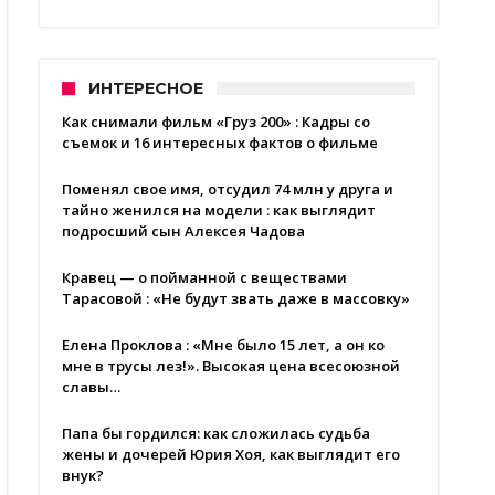
ИНТЕРЕСНОЕ
Как снимали фильм «Груз 200» : Кадры со
съемок и 16 интересных фактов о фильме
Поменял свое имя, отсудил 74 млн у друга и
тайно женился на модели : как выглядит
подросший сын Алексея Чадова
Кравец — о пойманной с веществами
Тарасовой : «Не будут звать даже в массовку»
Елена Проклова : «Мне было 15 лет, а он ко
мне в трусы лез!». Высокая цена всесоюзной
славы…
Папа бы гордился: как сложилась судьба
жены и дочерей Юрия Хоя, как выглядит его
внук?