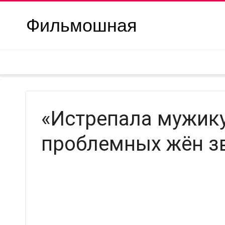
Фильмошная
«Истрепала мужику 
проблемных жён з