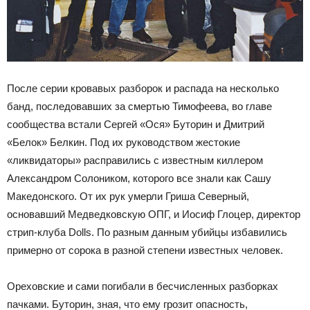
После серии кровавых разборок и распада на несколько
банд, последовавших за смертью Тимофеева, во главе
сообщества встали Сергей «Ося» Буторин и Дмитрий
«Белок» Белкин. Под их руководством жестокие
«ликвидаторы» расправились с известным киллером
Александром Солоником, которого все знали как Сашу
Македонского. От их рук умерли Гриша Северный,
основавший Медведковскую ОПГ, и Иосиф Глоцер, директор
стрип-клуба Dolls. По разным данным убийцы избавились
примерно от сорока в разной степени известных человек.
Ореховские и сами погибали в бесчисленных разборках
пачками. Буторин, зная, что ему грозит опасность,