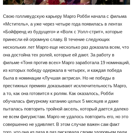
Свою голливудскую карьеру Марго Робби начала с фильма
«Мститель», а уже через четыре года появилась в лентах
«Бойфренд из будущего» и «Волк с Уолл-стрит», которые
принесли ей огромную славу. В течение следующих
нескольких лет Марго еще несколько раз доказала всем, что
она достойна тех ролей, которые ей дают. За работу в
фильме «Тоня против всех» Марго заработала 19 номинаций,
из которых победу одержала в четырех, и каждая победа
была в номинации «Лучшая актриса». Но не победы в
престижных премиях доказывают исключительность Марго,
а то, как она готовится к ролям. Как оказалось, Робби
обучалась фигурному катанию целых 5 месяцев и даже
пыталась повторить тройной аксель, который дается далеко
не всем фигуристам. Марго не удалось повторить его, но это
совершенно не удивляет. В этом случае важен сам факт
того, что она из раза в раз рисковала своим здоровьем ради