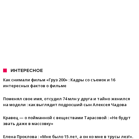
ИНТЕРЕСНОЕ
Как снимали фильм «Груз 200» : Кадры со съемок и 16
интересных фактов о фильме
Поменял свое имя, отсудил 74 млн у друга и тайно женился
на модели : как выглядит подросший сын Алексея Чадова
Кравец — о пойманной с веществами Тарасовой : «Не будут
звать даже в массовку»
Елена Проклова : «Мне было 15 лет, а он ко мне в трусы лез!».