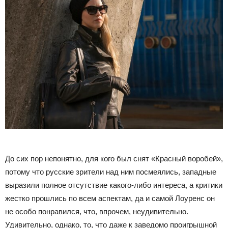
До сих пор непонятно, для кого был снят «Красный воробей»,
потому что русские зрители над ним посмеялись, западные
выразили полное отсутствие какого-либо интереса, а критики
жестко прошлись по всем аспектам, да и самой Лоуренс он
не особо понравился, что, впрочем, неудивительно.
Удивительно, однако, то, что даже к заведомо проигрышной