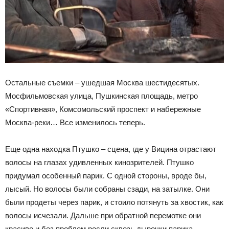
Остальные съемки – ушедшая Москва шестидесятых.
Мосфильмовская улица, Пушкинская площадь, метро
«Спортивная», Комсомольский проспект и набережные
Москва-реки… Все изменилось теперь.
Еще одна находка Птушко – сцена, где у Вицина отрастают
волосы на глазах удивленных кинозрителей. Птушко
придумал особенный парик. С одной стороны, вроде бы,
лысый. Но волосы были собраны сзади, на затылке. Они
были продеты через парик, и стоило потянуть за хвостик, как
волосы исчезали. Дальше при обратной перемотке они
красиво и без проблем росли сквозь дырочки парика.