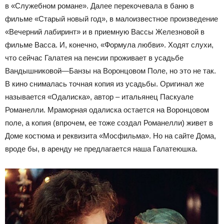
в «Служебном романе». Далее перекочевала в баню в
фильме «Старый новый год», в малоизвестное произведение
«Вечерний лабиринт» и в приемную Вассы Железновой в
фильме Васса. И, конечно, «Формула любви». Ходят слухи,
что сейчас Галатея на пенсии проживает в усадьбе
Вандышниковой—Банзы на Воронцовом Поле, но это не так.
В кино снималась точная копия из усадьбы. Оригинал же
называется «Одалиска», автор – итальянец Паскуале
Романелли. Мраморная одалиска остается на Воронцовом
поле, а копия (впрочем, ее тоже создал Романелли) живет в
Доме костюма и реквизита «Мосфильма». Но на сайте Дома,
вроде бы, в аренду не предлагается наша Галатеюшка.