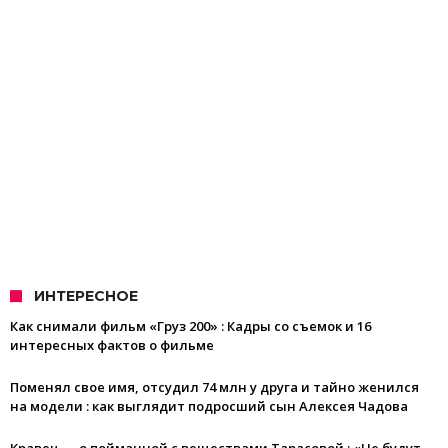
ИНТЕРЕСНОЕ
Как снимали фильм «Груз 200» : Кадры со съемок и 16
интересных фактов о фильме
Поменял свое имя, отсудил 74 млн у друга и тайно женился
на модели : как выглядит подросший сын Алексея Чадова
Кравец — о пойманной с веществами Тарасовой : «Не будут