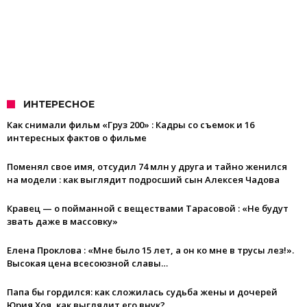
ИНТЕРЕСНОЕ
Как снимали фильм «Груз 200» : Кадры со съемок и 16
интересных фактов о фильме
Поменял свое имя, отсудил 74 млн у друга и тайно женился
на модели : как выглядит подросший сын Алексея Чадова
Кравец — о пойманной с веществами Тарасовой : «Не будут
звать даже в массовку»
Елена Проклова : «Мне было 15 лет, а он ко мне в трусы лез!».
Высокая цена всесоюзной славы…
Папа бы гордился: как сложилась судьба жены и дочерей
Юрия Хоя, как выглядит его внук?