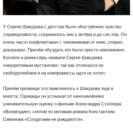
У Сергея Шакурова с детства было обострённое чувство
справедливости, сохранилось оно у актёра и до сих пор. Он
очень часто конфликтовал с чиновниками от кино, спорил,
доказывал. Причём обуздать его было просто невозможно.
Коллеги и режиссёры назвали Сергея Шакурова
«неукротимым мустангом», так как отличался он
свободолюбием и на компромиссы идти не хотел.
Причём прозвище это приклеилось к Шакурову ещё в
юности. Однажды он услышал от киночиновника
уничижительную оценку о фильме Александра Столпера
«Возмездие», снятом по мотивам романа Константина
Симонова «Солдатами не рождаются».