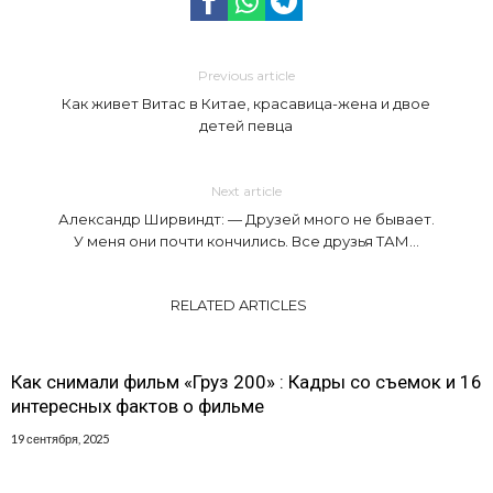
Previous article
Как живет Витас в Китае, красавица-жена и двое
детей певца
Next article
Александр Ширвиндт: — Друзей много не бывает.
У меня они почти кончились. Все друзья ТАМ…
RELATED ARTICLES
Как снимали фильм «Груз 200» : Кадры со съемок и 16
интересных фактов о фильме
19 сентября, 2025