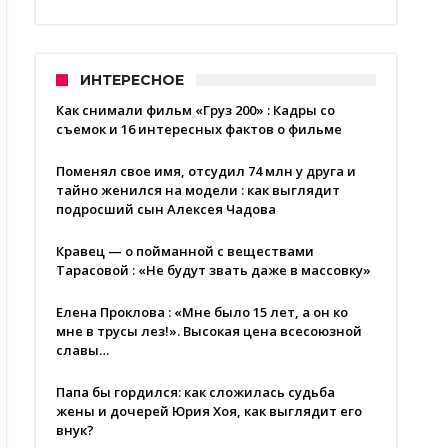
ИНТЕРЕСНОЕ
Как снимали фильм «Груз 200» : Кадры со
съемок и 16 интересных фактов о фильме
Поменял свое имя, отсудил 74 млн у друга и
тайно женился на модели : как выглядит
подросший сын Алексея Чадова
Кравец — о пойманной с веществами
Тарасовой : «Не будут звать даже в массовку»
Елена Проклова : «Мне было 15 лет, а он ко
мне в трусы лез!». Высокая цена всесоюзной
славы…
Папа бы гордился: как сложилась судьба
жены и дочерей Юрия Хоя, как выглядит его
внук?