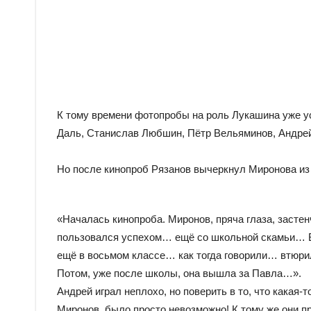
К тому времени фотопробы на роль Лукашина уже у
Даль, Станислав Любшин, Пётр Вельяминов, Андрей
Но после кинопроб Рязанов вычеркнул Миронова из с
«Началась кинопроба. Миронов, пряча глаза, застен
пользовался успехом… ещё со школьной скамьи… Б
ещё в восьмом классе… как тогда говорили… втюрил
Потом, уже после школы, она вышла за Павла…».
Андрей играл неплохо, но поверить в то, что какая-
Миронов, было просто невозможно! К тому же они п