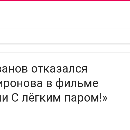
занов отказался
иронова в фильме
ли С лёгким паром!»