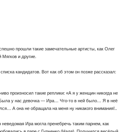
спешно прошли такие замечательные артисты, как Олег
 Мягков и другие.
писка кандидатов. Вот как об этом он позже рассказал:
чиво произносил такие реплики: «А я у женщин никогда не
ыла у нас девочка — Ира… Что-то в ней было… Я в неё
ся… А она не обращала на меня ну никакого внимания!..
то неведомая Ира могла пренебречь таким парнем, как
робовались в паре с Гурченко (Надя). Получился весёлый