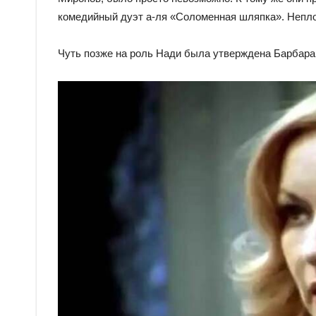
комедийный дуэт а-ля «Соломенная шляпка». Неплох
Чуть позже на роль Нади была утверждена Барбара