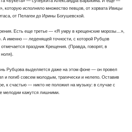
кста «Букета» — суперхита Александра Барыкина. И еще —
ы», которую исполняло множество певцов, от хорвата Ивицы
таса, от Пелагеи до Ирины Богушевской.
орения. Есть еще третье — «Я умру в крещенские морозы…»,
». А именно — леденящей точности, с которой Рубцов
и отмечается праздник Крещения. (Правда, говорят, в
 ноля).
знь Рубцова выделяется даже на этом фоне — он провел
пил и погиб совсем молодым, трагически и нелепо. Оставив
е, к счастью — никто не положил на музыку: в случае с
ые мелодии кажутся лишними.