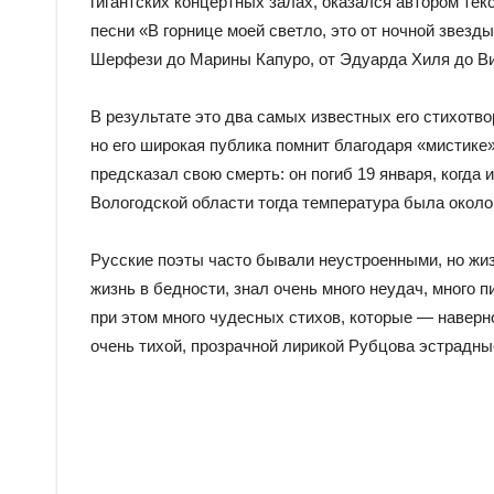
гигантских концертных залах, оказался автором те
песни «В горнице моей светло, это от ночной звезд
Шерфези до Марины Капуро, от Эдуарда Хиля до Ви
В результате это два самых известных его стихотв
но его широкая публика помнит благодаря «мистике
предсказал свою смерть: он погиб 19 января, когда 
Вологодской области тогда температура была около
Русские поэты часто бывали неустроенными, но жи
жизнь в бедности, знал очень много неудач, много 
при этом много чудесных стихов, которые — наверно
очень тихой, прозрачной лирикой Рубцова эстрадн