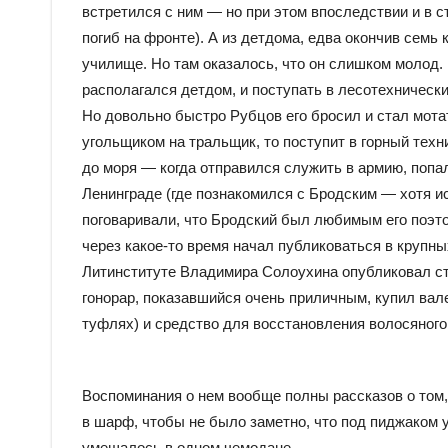
встретился с ним — но при этом впоследствии и в ст
погиб на фронте). А из детдома, едва окончив семь
училище. Но там оказалось, что он слишком молод.
располагался детдом, и поступать в лесотехническ
Но довольно быстро Рубцов его бросил и стал мотат
угольщиком на тральщик, то поступит в горный техн
до моря — когда отправился служить в армию, попа
Ленинграде (где познакомился с Бродским — хотя и
поговаривали, что Бродский был любимым его поэто
через какое-то время начал публиковаться в крупн
Литинституте Владимира Солоухина опубликовал ст
гонорар, показавшийся очень приличным, купил вале
туфлях) и средство для восстановления волосяного 
Воспоминания о нем вообще полны рассказов о том, 
в шарф, чтобы не было заметно, что под пиджаком у
умещалось в одном чемодане.