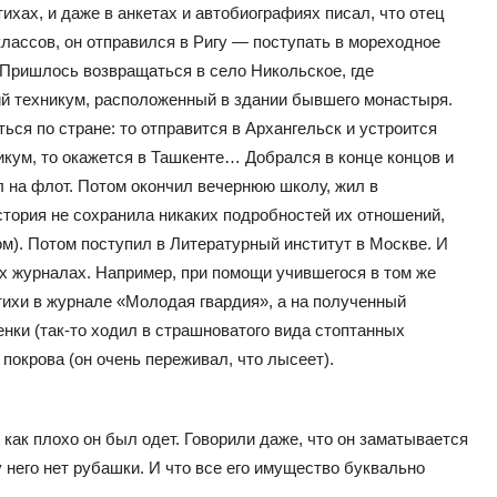
ихах, и даже в анкетах и автобиографиях писал, что отец
 классов, он отправился в Ригу — поступать в мореходное
 Пришлось возвращаться в село Никольское, где
ий техникум, расположенный в здании бывшего монастыря.
ься по стране: то отправится в Архангельск и устроится
икум, то окажется в Ташкенте… Добрался в конце концов и
л на флот. Потом окончил вечернюю школу, жил в
стория не сохранила никаких подробностей их отношений,
м). Потом поступил в Литературный институт в Москве. И
ых журналах. Например, при помощи учившегося в том же
ихи в журнале «Молодая гвардия», а на полученный
нки (так-то ходил в страшноватого вида стоптанных
покрова (он очень переживал, что лысеет).
как плохо он был одет. Говорили даже, что он заматывается
 него нет рубашки. И что все его имущество буквально