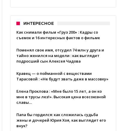
ИНТЕРЕСНОЕ
Как снимали фильм «Груз 200» : Кадры со
съемок и 16 интересных фактов о фильме
Поменял свое имя, отсудил 74 млн у друга и
тайно женился на модели : как выглядит
подросший сын Алексея Чадова
Кравец — о пойманной с веществами
Тарасовой : «Не будут звать даже в массовку»
Елена Проклова : «Мне было 15 лет, а он ко
мне в трусы лез!». Высокая цена всесоюзной
славы…
Папа бы гордился: как сложилась судьба
жены и дочерей Юрия Хоя, как выглядит его
внук?