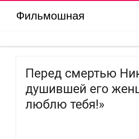
Фильмошная
Перед смертью Ни
душившей его женщ
люблю тебя!»