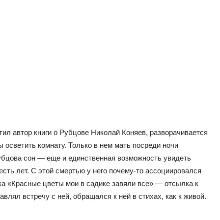
тил автор книги о Рубцове Николай Коняев, разворачивается
ы осветить комнату. Только в нем мать посреди ночи
Рубцова сон — еще и единственная возможность увидеть
шесть лет. С этой смертью у него почему-то ассоциировался
чка «Красные цветы мои в садике завяли все» — отсылка к
влял встречу с ней, обращался к ней в стихах, как к живой.