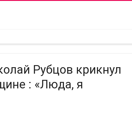
колай Рубцов крикнул
ине : «Люда, я