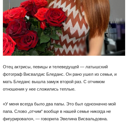
Отец актрисы, певицы и телеведущей — латышский
фотограф Висвалдис Бледанс. Он рано ушел из семьи, и
мать Бледанс вышла замуж второй раз. С отчимом
отношения у нее сложились теплые.
«У меня всегда было два папы. Это был однозначно мой
папа. Слово „отчим“ вообще в нашей семье никогда не
фигурировало», — говорила Эвелина Висвальдовна.