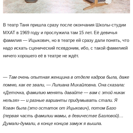
В театр Таня пришла сразу после окончания Школы-студии
МХАТ в 1969 году и прослужила там 15 лет. Её девичья
фамилия — Ицыкович, но в театре ей сразу дали понять, что
надо искать сценический псевдоним, ибо, с такой фамилией
ничего хорошего её в театре не ждёт.
— Там очень опытная женщина в отделе кадров была, даже
помню, как ее звали, — Лилиана Михайловна. Она сказала:
«Деточка, фамилию менять давайте — вам с этой никак
нельзя» — и разные варианты придумывать стали. Я
Ковач была (это остаток от Ицыкович), потом Базо
(первая часть фамилии мамы, в девичестве Базловой)…
Думали-думали, в конце концов замуж я вышла.