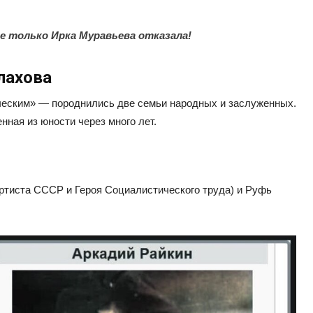
е только Ирка Муравьева отказала!
лахова
ческим» — породнились две семьи народных и заслуженных.
ная из юности через много лет.
артиста СССР и Героя Социалистического труда) и Руфь