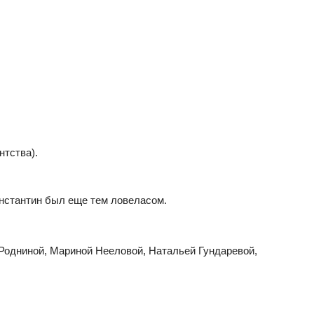
тства).
нстантин был еще тем ловеласом.
 Родниной, Мариной Нееловой, Натальей Гундаревой,