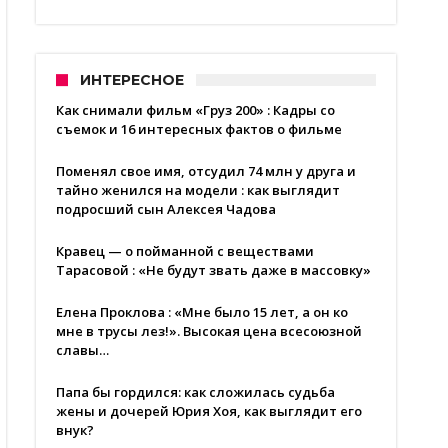
ИНТЕРЕСНОЕ
Как снимали фильм «Груз 200» : Кадры со
съемок и 16 интересных фактов о фильме
Поменял свое имя, отсудил 74 млн у друга и
тайно женился на модели : как выглядит
подросший сын Алексея Чадова
Кравец — о пойманной с веществами
Тарасовой : «Не будут звать даже в массовку»
Елена Проклова : «Мне было 15 лет, а он ко
мне в трусы лез!». Высокая цена всесоюзной
славы…
Папа бы гордился: как сложилась судьба
жены и дочерей Юрия Хоя, как выглядит его
внук?