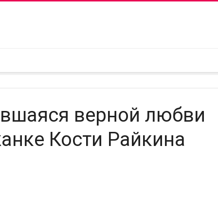
авшаяся верной любви
жанке Кости Райкина