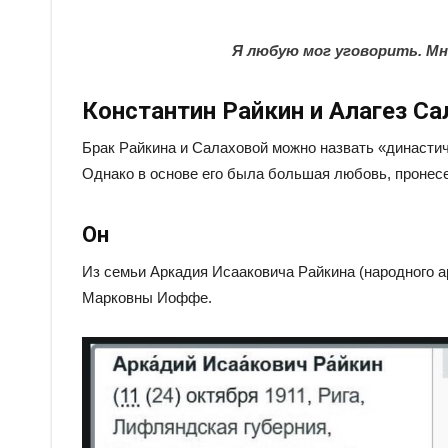
Я любую мог уговорить. Мн
Константин Райкин и Алагез Са
Брак Райкина и Салаховой можно назвать «династи
Однако в основе его была большая любовь, пронесен
Он
Из семьи Аркадия Исааковича Райкина (народного 
Марковны Иоффе.