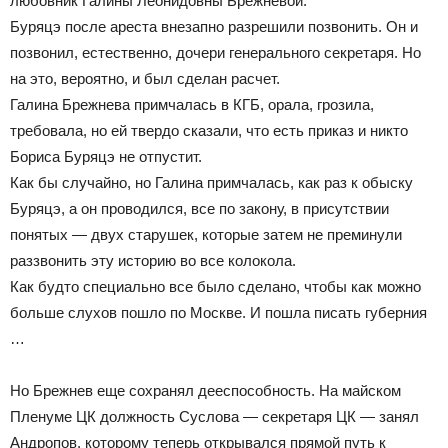
любовник Галины Леонидовны Брежневой.
Буряцэ после ареста внезапно разрешили позвонить. Он и
позвонил, естественно, дочери генерального секретаря. Но
на это, вероятно, и был сделан расчет.
Галина Брежнева примчалась в КГБ, орала, грозила,
требовала, но ей твердо сказали, что есть приказ и никто
Бориса Буряцэ не отпустит.
Как бы случайно, но Галина примчалась, как раз к обыску
Буряцэ, а он проводился, все по закону, в присутствии
понятых — двух старушек, которые затем не преминули
раззвонить эту историю во все колокола.
Как будто специально все было сделано, чтобы как можно
больше слухов пошло по Москве. И пошла писать губерния
…
Но Брежнев еще сохранял дееспособность. На майском
Пленуме ЦК должность Суслова — секретаря ЦК — занял
Андропов, которому теперь открывался прямой путь к