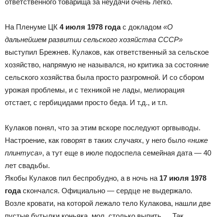
ответственного товарища за неудачи очень легко.
На Пленуме ЦК
4 июля 1978 года
с докладом
«О
дальнейшем развитии сельского хозяйства СССР»
выступил Брежнев. Кулаков, как ответственный за сельское
хозяйство, напрямую не назывался, но критика за состояние
сельского хозяйства была просто разгромной. И со сбором
урожая проблемы, и с техникой не лады, мелиорация
отстает, с гербицидами просто беда. И т.д., и т.п.
Кулаков понял, что за этим вскоре последуют оргвыводы.
Настроение, как говорят в таких случаях, у него было
«ниже
плинтуса»
, а тут еще в июле подоспела семейная дата — 40
лет свадьбы.
Якобы Кулаков пил беспробудно, а в ночь на
17 июля 1978
года
скончался. Официально — сердце не выдержало.
Возле кровати, на которой лежало тело Кулакова, нашли две
пустые бутылки коньяка, мол, столько выпить … Так