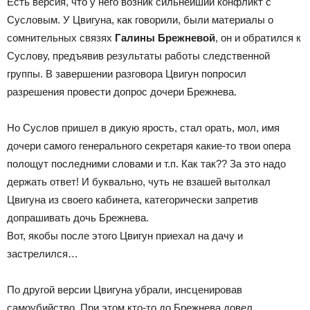
Есть версия, что у него возник сильнейший конфликт с
Сусловым. У Цвигуна, как говорили, были материалы о
сомнительных связях
Галины Брежневой
, он и обратился к
Суслову, предъявив результаты работы следственной
группы. В завершении разговора Цвигун попросил
разрешения провести допрос дочери Брежнева.
Но Суслов пришел в дикую ярость, стал орать, мол, имя
дочери самого генерального секретаря какие-то твои опера
полощут последними словами и т.п. Как так?? За это надо
держать ответ! И буквально, чуть не взашей вытолкал
Цвигуна из своего кабинета, категорически запретив
допрашивать дочь Брежнева.
Вот, якобы после этого Цвигун приехал на дачу и
застрелился…
По другой версии Цвигуна убрали, инсценировав
самоубийство. При этом кто-то до Брежнева довел