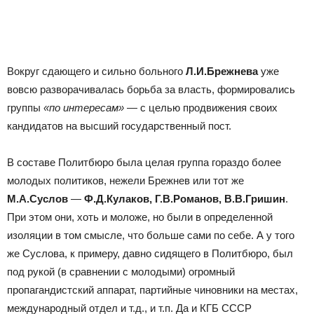
Вокруг сдающего и сильно больного
Л.И.Брежнева
уже
вовсю разворачивалась борьба за власть, формировались
группы
«по интересам»
— с целью продвижения своих
кандидатов на высший государственный пост.
В составе Политбюро была целая группа гораздо более
молодых политиков, нежели Брежнев или тот же
М.А.Суслов
—
Ф.Д.Кулаков, Г.В.Романов, В.В.Гришин
.
При этом они, хоть и моложе, но были в определенной
изоляции в том смысле, что больше сами по себе. А у того
же Суслова, к примеру, давно сидящего в Политбюро, был
под рукой (в сравнении с молодыми) огромный
пропагандистский аппарат, партийные чиновники на местах,
международный отдел и т.д., и т.п. Да и КГБ СССР