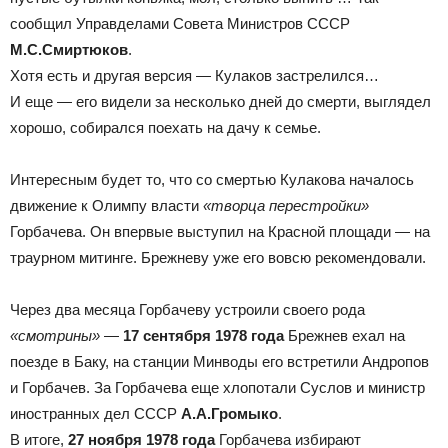
сообщил Управделами Совета Министров СССР
М.С.Смиртюков
.
Хотя есть и другая версия — Кулаков застрелился…
И еще — его видели за несколько дней до смерти, выглядел
хорошо, собирался поехать на дачу к семье.
Интересным будет то, что со смертью Кулакова началось
движение к Олимпу власти
«творца перестройки»
Горбачева. Он впервые выступил на Красной площади — на
траурном митинге. Брежневу уже его вовсю рекомендовали.
Через два месяца Горбачеву устроили своего рода
«смотрины»
—
17 сентября 1978
года
Брежнев ехал на
поезде в Баку, на станции Минводы его встретили Андропов
и Горбачев. За Горбачева еще хлопотали Суслов и министр
иностранных дел СССР
А.А.Громыко
.
В итоге,
27 ноября 1978 года
Горбачева избирают