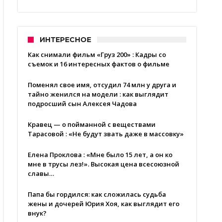
ИНТЕРЕСНОЕ
Как снимали фильм «Груз 200» : Кадры со
съемок и 16 интересных фактов о фильме
Поменял свое имя, отсудил 74 млн у друга и
тайно женился на модели : как выглядит
подросший сын Алексея Чадова
Кравец — о пойманной с веществами
Тарасовой : «Не будут звать даже в массовку»
Елена Проклова : «Мне было 15 лет, а он ко
мне в трусы лез!». Высокая цена всесоюзной
славы…
Папа бы гордился: как сложилась судьба
жены и дочерей Юрия Хоя, как выглядит его
внук?