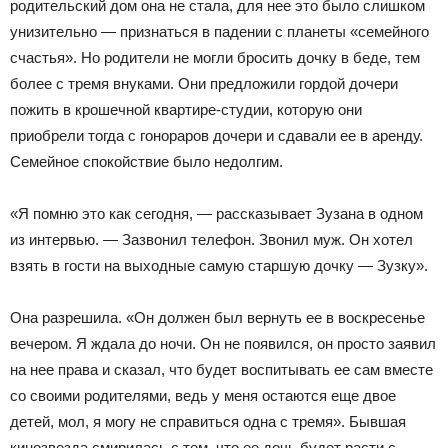
родительский дом она не стала, для нее это было слишком
унизительно — признаться в падении с планеты «семейного
счастья». Но родители не могли бросить дочку в беде, тем
более с тремя внуками. Они предложили гордой дочери
пожить в крошечной квартире-студии, которую они
приобрели тогда с гонораров дочери и сдавали ее в аренду.
Семейное спокойствие было недолгим.
«Я помню это как сегодня, — рассказывает Зузана в одном
из интервью. — Зазвонил телефон. Звонил муж. Он хотел
взять в гости на выходные самую старшую дочку — Зузку».
Она разрешила. «Он должен был вернуть ее в воскресенье
вечером. Я ждала до ночи. Он не появился, он просто заявил
на нее права и сказал, что будет воспитывать ее сам вместе
со своими родителями, ведь у меня остаются еще двое
детей, мол, я могу не справиться одна с тремя». Бывшая
кинозвезда смирилась с тем, что ее дочь будет расти с