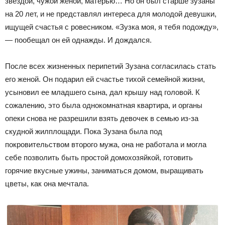
звездой, чужой женой, матерью… Но он был старше зузаны
на 20 лет, и не представлял интереса для молодой девушки,
ищущей счастья с ровесником. «Зузка моя, я тебя подожду»,
— пообещал он ей однажды. И дождался.
После всех жизненных перипетий Зузана согласилась стать
его женой. Он подарил ей счастье тихой семейной жизни,
усыновил ее младшего сына, дал крышу над головой. К
сожалению, это была однокомнатная квартира, и органы
опеки снова не разрешили взять девочек в семью из-за
скудной жилплощади. Пока Зузана была под
покровительством второго мужа, она не работала и могла
себе позволить быть простой домохозяйкой, готовить
горячие вкусные ужины, заниматься домом, выращивать
цветы, как она мечтала.