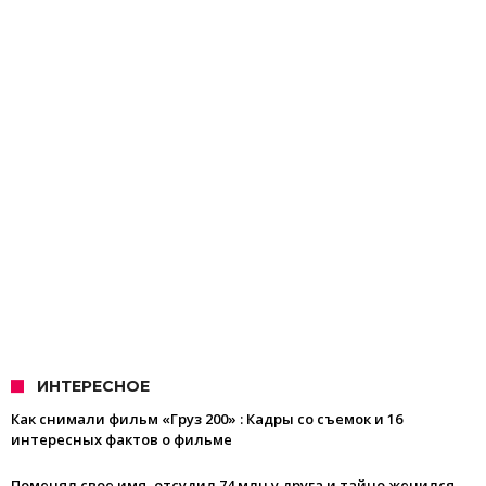
ИНТЕРЕСНОЕ
Как снимали фильм «Груз 200» : Кадры со съемок и 16
интересных фактов о фильме
Поменял свое имя, отсудил 74 млн у друга и тайно женился