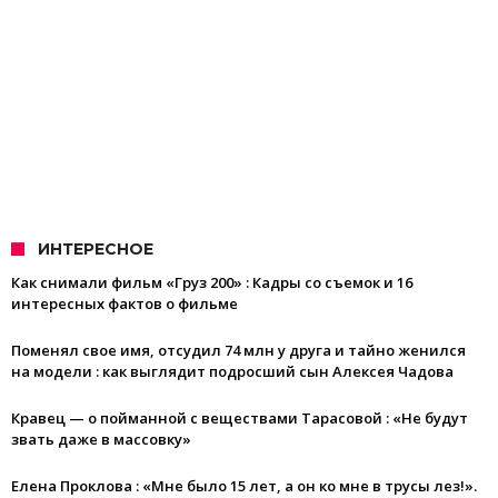
ИНТЕРЕСНОЕ
Как снимали фильм «Груз 200» : Кадры со съемок и 16
интересных фактов о фильме
Поменял свое имя, отсудил 74 млн у друга и тайно женился
на модели : как выглядит подросший сын Алексея Чадова
Кравец — о пойманной с веществами Тарасовой : «Не будут
звать даже в массовку»
Елена Проклова : «Мне было 15 лет, а он ко мне в трусы лез!».