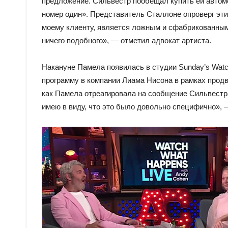
предложение. Сильвестр пообещал купить ей автомо
номер один». Представитель Сталлоне опроверг эт
моему клиенту, является ложным и сфабрикованным.
ничего подобного», — отметил адвокат артиста.
Накануне Памела появилась в студии Sunday’s Watc
программу в компании Лиама Нисона в рамках продв
как Памела отреагировала на сообщение Сильвестра
имею в виду, что это было довольно специфично», 