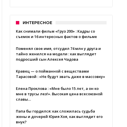
ИНТЕРЕСНОЕ
Как снимали фильм «Груз 200» : Кадры со
съемок и 16 интересных фактов о фильме
Поменял свое имя, отсудил 74 млн у друга и
тайно женился на модели : как выглядит
подросший сын Алексея Чадова
Кравец — о пойманной с веществами
Тарасовой : «Не будут звать даже в массовку»
Елена Проклова : «Мне было 15 лет, а он ко
мне в трусы лез!». Высокая цена всесоюзной
славы…
Папа бы гордился: как сложилась судьба
жены и дочерей Юрия Хоя, как выглядит его
внук?