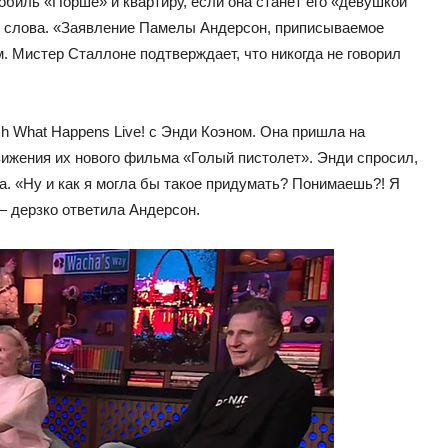
биль «Порше» и квартиру, если она станет его «девушкой
и слова. «Заявление Памелы Андерсон, приписываемое
 Мистер Сталлоне подтверждает, что никогда не говорил
h What Happens Live! с Энди Коэном. Она пришла на
ижения их нового фильма «Голый пистолет». Энди спросил,
. «Ну и как я могла бы такое придумать? Понимаешь?! Я
— дерзко ответила Андерсон.