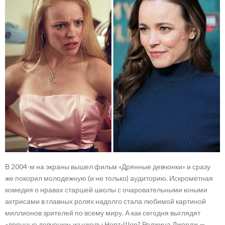
В 2004-м на экраны вышел фильм «Дрянные девчонки» и сразу
же покорил молодежную (и не только) аудиторию. Искрометная
комедия о нравах старшей школы с очаровательными юными
актрисами в главных ролях надолго стала любимой картиной
миллионов зрителей по всему миру. А как сегодня выглядят
«дрянные девчонки» из школы Норт-Шор? Реджина Джордж —