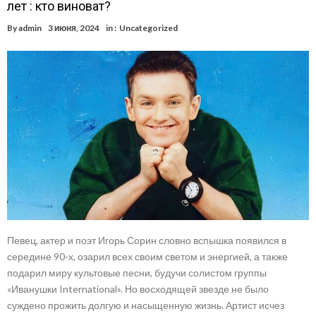
лет : кто виноват?
By
admin
3 июня, 2024
in :
Uncategorized
Певец, актер и поэт Игорь Сорин словно вспышка появился в
середине 90-х, озарил всех своим светом и энергией, а также
подарил миру культовые песни, будучи солистом группы
«Иванушки International». Но восходящей звезде не было
суждено прожить долгую и насыщенную жизнь. Артист исчез