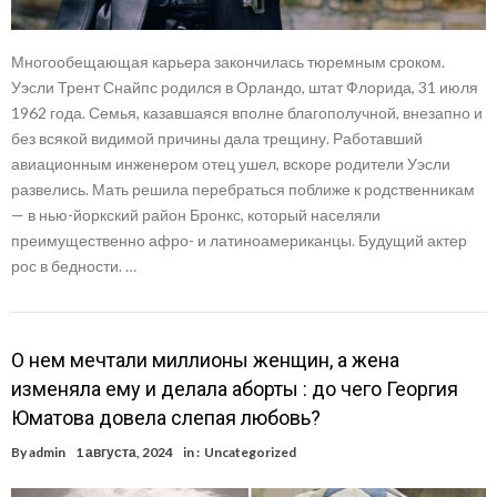
Многообещающая карьера закончилась тюремным сроком.
Уэсли Трент Снайпс родился в Орландо, штат Флорида, 31 июля
1962 года. Семья, казавшаяся вполне благополучной, внезапно и
без всякой видимой причины дала трещину. Работавший
авиационным инженером отец ушел, вскоре родители Уэсли
развелись. Мать решила перебраться поближе к родственникам
— в нью-йоркский район Бронкс, который населяли
преимущественно афро- и латиноамериканцы. Будущий актер
рос в бедности. …
О нем мечтали миллионы женщин, а жена
изменяла ему и делала аборты : до чего Георгия
Юматова довела слепая любовь?
By
admin
1 августа, 2024
in :
Uncategorized