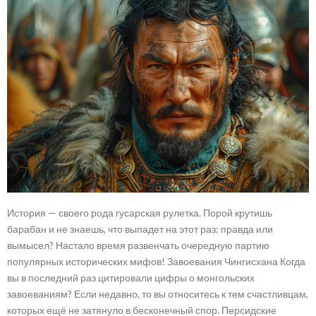
История — своего рода гусарская рулетка. Порой крутишь
барабан и не знаешь, что выпадет на этот раз: правда или
вымысел? Настало время развенчать очередную партию
популярных исторических мифов! Завоевания Чингисхана Когда
вы в последний раз цитировали цифры о монгольских
завоеваниям? Если недавно, то вы относитесь к тем счастливцам,
которых ещё не затянуло в бесконечный спор. Персидские