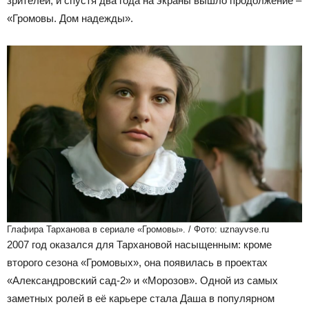
зрителей, и спустя два года на экраны вышло продолжение –
«Громовы. Дом надежды».
Глафира Тарханова в сериале «Громовы». / Фото: uznayvse.ru
2007 год оказался для Тархановой насыщенным: кроме
второго сезона «Громовых», она появилась в проектах
«Александровский сад-2» и «Морозов». Одной из самых
заметных ролей в её карьере стала Даша в популярном