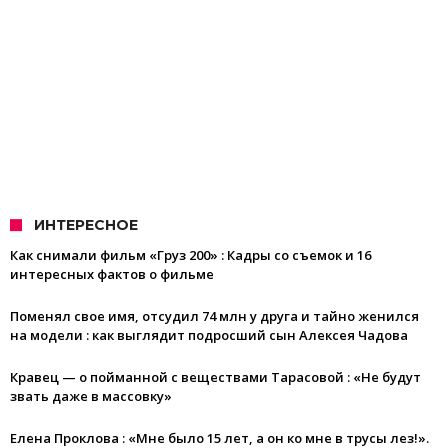
ИНТЕРЕСНОЕ
Как снимали фильм «Груз 200» : Кадры со съемок и 16
интересных фактов о фильме
Поменял свое имя, отсудил 74 млн у друга и тайно женился
на модели : как выглядит подросший сын Алексея Чадова
Кравец — о пойманной с веществами Тарасовой : «Не будут
звать даже в массовку»
Елена Проклова : «Мне было 15 лет, а он ко мне в трусы лез!».