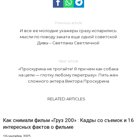
Previous article
И все ее молодые ухажеры сразу испарились:
мысли по поводу заката еще одной советской
Дивы – Светланы Светличной
Next article
«Проскурина не трогайте! Я при нем как собака
на цепи — глотку любому перегрызу». Пять жен
сложного актера Виктора Проскурина
RELATED ARTICLES
Как снимали фильм «Груз 200» : Кадры со съемок и 16
интересных фактов о фильме
19 сентября, 2025