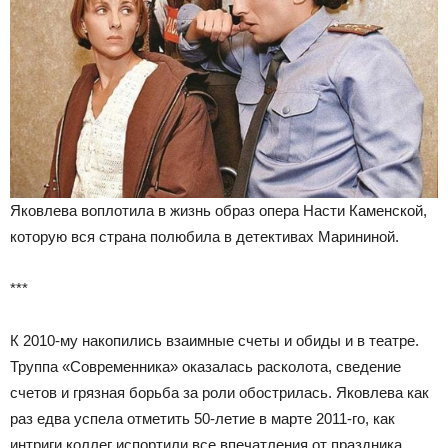
Яковлева воплотила в жизнь образ опера Насти Каменской,
которую вся страна полюбила в детективах Марининой.
***
К 2010-му накопились взаимные счеты и обиды и в театре.
Труппа «Современника» оказалась расколота, сведение
счетов и грязная борьба за роли обострилась. Яковлева как
раз едва успела отметить 50-летие в марте 2011-го, как
интриги коллег испортили все впечатления от праздника.