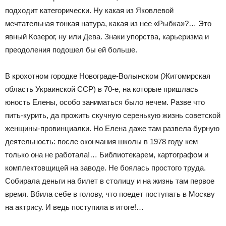
подходит категорически. Ну какая из Яковлевой
мечтательная тонкая натура, какая из нее «Рыбка»?… Это
явный Козерог, ну или Дева. Знаки упорства, карьеризма и
преодоления подошел бы ей больше.
В крохотном городке Новограде-Волынском (Житомирская
область Украинской ССР) в 70-е, на которые пришлась
юность Елены, особо заниматься было нечем. Разве что
пить-курить, да прожить скучную серенькую жизнь советской
женщины-провинциалки. Но Елена даже там развела бурную
деятельность: после окончания школы в 1978 году кем
только она не работала!… Библиотекарем, картографом и
комплектовщицей на заводе. Не боялась простого труда.
Собирала деньги на билет в столицу и на жизнь там первое
время. Вбила себе в голову, что поедет поступать в Москву
на актрису. И ведь поступила в итоге!…