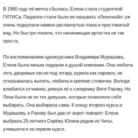
В 1980 году её мечта сбылась: Елена стала студенткой
ГИТИСа. Педагоги стали было ее называть «Леночкой»: уж
очень подкупали наивно распахнутые глаза и простоватый
вид. Но быстро поняли, что начинающая артистка не так
проста.
По вос­по­ми­на­ни­ям одно­курс­ни­ка Вла­ди­ми­ра Мура­шо­ва,
Еле­на была явным лидером и душой ком­па­нии. Она любила
петь дво­ро­вые пес­ни под гита­ру, курила как паро­воз, не
отказывалась выпить, любила и крепкие словечки. Володя
влюбился отчаянно, ревнуя её к сопернику Вите Ракову. Но
Лена была не из тех девушек, которые позволяли себя
выбирать. Она выбирала сама. К концу второго курса и
Мурашову, и Ракову был дан от ворот поворот: Елена
выбрала 25-летнего Серёжу Юлина родом из Читы,
учившегося на первом курсе.