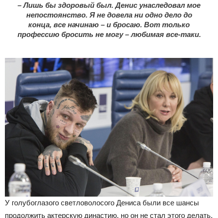
– Лишь бы здоровый был. Денис унаследовал мое
непостоянство. Я не довела ни одно дело до
конца, все начинаю – и бросаю. Вот только
профессию бросить не могу – любимая все-таки.
У голубоглазого светловолосого Дениса были все шансы
продолжить актерскую династию, но он не стал этого делать.