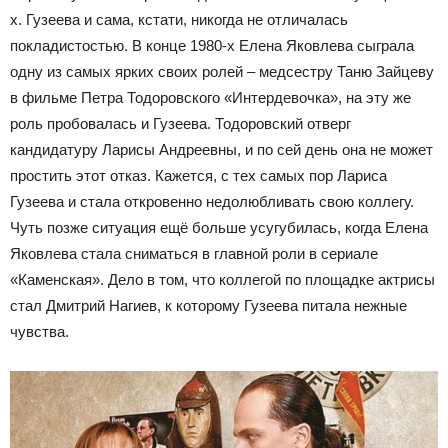
х. Гузеева и сама, кстати, никогда не отличалась
покладистостью. В конце 1980-х Елена Яковлева сыграла
одну из самых ярких своих ролей – медсестру Таню Зайцеву
в фильме Петра Тодоровского «Интердевочка», на эту же
роль пробовалась и Гузеева. Тодоровский отверг
кандидатуру Ларисы Андреевны, и по сей день она не может
простить этот отказ. Кажется, с тех самых пор Лариса
Гузеева и стала откровенно недолюбливать свою коллегу.
Чуть позже ситуация ещё больше усугубилась, когда Елена
Яковлева стала сниматься в главной роли в сериале
«Каменская». Дело в том, что коллегой по площадке актрисы
стал Дмитрий Нагиев, к которому Гузеева питала нежные
чувства.