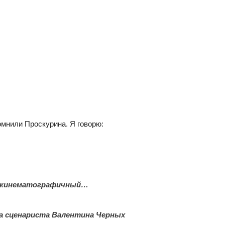
омнили Проскурина. Я говорю:
не кинематографичный…
а сценариста Валентина Черных