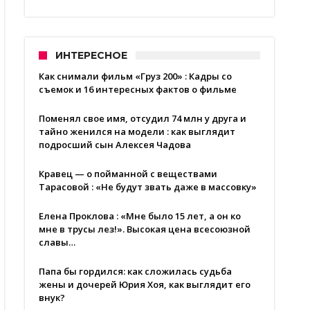
ИНТЕРЕСНОЕ
Как снимали фильм «Груз 200» : Кадры со
съемок и 16 интересных фактов о фильме
Поменял свое имя, отсудил 74 млн у друга и
тайно женился на модели : как выглядит
подросший сын Алексея Чадова
Кравец — о пойманной с веществами
Тарасовой : «Не будут звать даже в массовку»
Елена Проклова : «Мне было 15 лет, а он ко
мне в трусы лез!». Высокая цена всесоюзной
славы…
Папа бы гордился: как сложилась судьба
жены и дочерей Юрия Хоя, как выглядит его
внук?