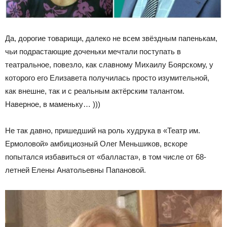
Да, дорогие товарищи, далеко не всем звёздным папенькам,
чьи подрастающие доченьки мечтали поступать в
театральное, повезло, как славному Михаилу Боярскому, у
которого его Елизавета получилась просто изумительной,
как внешне, так и с реальным актёрским талантом.
Наверное, в маменьку… )))
Не так давно, пришедший на роль худрука в «Театр им.
Ермоловой» амбициозный Олег Меньшиков, вскоре
попытался избавиться от «балласта», в том числе от 68-
летней Елены Анатольевны Папановой.