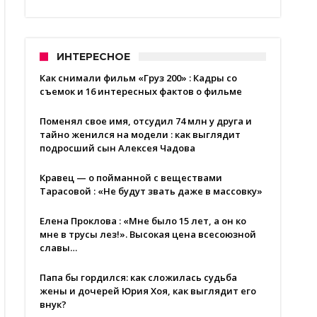
ИНТЕРЕСНОЕ
Как снимали фильм «Груз 200» : Кадры со
съемок и 16 интересных фактов о фильме
Поменял свое имя, отсудил 74 млн у друга и
тайно женился на модели : как выглядит
подросший сын Алексея Чадова
Кравец — о пойманной с веществами
Тарасовой : «Не будут звать даже в массовку»
Елена Проклова : «Мне было 15 лет, а он ко
мне в трусы лез!». Высокая цена всесоюзной
славы…
Папа бы гордился: как сложилась судьба
жены и дочерей Юрия Хоя, как выглядит его
внук?