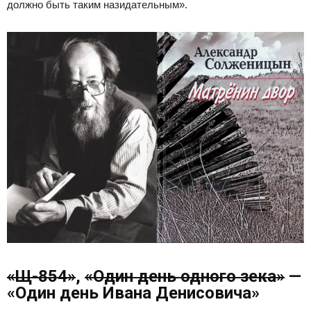
должно быть таким назидательным».
«Щ-854»
,
«Один день одного зека»
—
«Один день Ивана Денисовича»