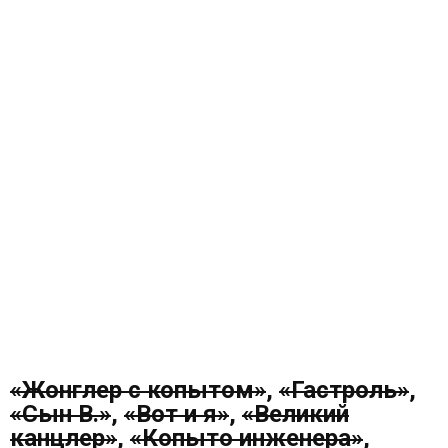
«Жонглер с копытом»
,
«Гастроль»
,
«Сын В.»
,
«Вот и я»
,
«Великий
канцлер»
,
«Копыто инженера»
,