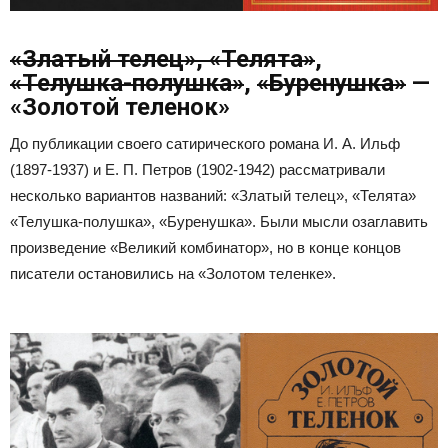
«Златый телец», «Телята»
,
«Телушка-полушка»
,
«Буренушка»
—
«Золотой теленок»
До публикации своего сатирического романа И. А. Ильф
(1897-1937) и Е. П. Петров (1902-1942) рассматривали
несколько вариантов названий: «Златый телец», «Телята»
«Телушка-полушка», «Буренушка». Были мысли озаглавить
произведение «Великий комбинатор», но в конце концов
писатели остановились на «Золотом теленке».