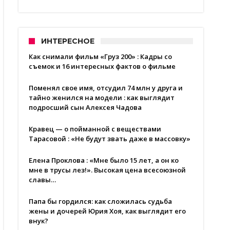
ИНТЕРЕСНОЕ
Как снимали фильм «Груз 200» : Кадры со
съемок и 16 интересных фактов о фильме
Поменял свое имя, отсудил 74 млн у друга и
тайно женился на модели : как выглядит
подросший сын Алексея Чадова
Кравец — о пойманной с веществами
Тарасовой : «Не будут звать даже в массовку»
Елена Проклова : «Мне было 15 лет, а он ко
мне в трусы лез!». Высокая цена всесоюзной
славы…
Папа бы гордился: как сложилась судьба
жены и дочерей Юрия Хоя, как выглядит его
внук?