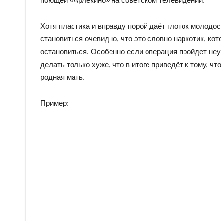
поющей «Арлекино» на советском телевидении.
Хотя пластика и вправду порой даёт глоток молодос
становиться очевидно, что это словно наркотик, ко
остановиться. Особенно если операция пройдет не
делать только хуже, что в итоге приведёт к тому, чт
родная мать.
Пример: