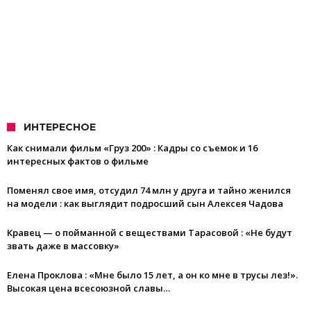
ИНТЕРЕСНОЕ
Как снимали фильм «Груз 200» : Кадры со съемок и 16
интересных фактов о фильме
Поменял свое имя, отсудил 74 млн у друга и тайно женился
на модели : как выглядит подросший сын Алексея Чадова
Кравец — о пойманной с веществами Тарасовой : «Не будут
звать даже в массовку»
Елена Проклова : «Мне было 15 лет, а он ко мне в трусы лез!».
Высокая цена всесоюзной славы…