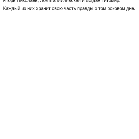
Игорь Николаев, Лолита Милявская и Богдан Титомир.
Каждый из них хранит свою часть правды о том роковом дне.