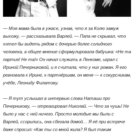
— Моя мама была в ужасе, узнав, что я за Колю замуж
выхожу, — рассказывала Варлей. — Папа не скрывал, что
хотел бы видеть рядом с дочерью более солидного
человека, а общее мнение сформулировала бабушка: «Не та
партия! Не та!» Он начал служить в Ленкоме, играл с
Ириной Печерниковой, и я считала, что у них роман. Я его
ревновала к Ирине, к партнёршам, он меня — к сокурсникам,
учёбе, Леониду Филатову.
— Я тут услышал в интервью слова Наташи про
Печерникову, — отреагировал Николай. — Что за чушь! Не
было у нас с ней ничего. Просто молодые мы были с
Варлей, ссорились, она сбегала домой… Я её при встрече
даже спросил: «Как ты со мной жила? Я был таким