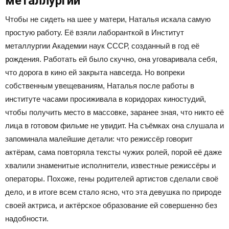
металлургии
Чтобы не сидеть на шее у матери, Наталья искала самую
простую работу. Её взяли лаборанткой в Институт
металлургии Академии наук СССР, созданный в год её
рождения. Работать ей было скучно, она уговаривала себя,
что дорога в кино ей закрыта навсегда. Но вопреки
собственным увещеваниям, Наталья после работы в
институте часами просиживала в коридорах киностудий,
чтобы получить место в массовке, заранее зная, что никто её
лица в готовом фильме не увидит. На съёмках она слушала и
запоминала малейшие детали: что режиссёр говорит
актёрам, сама повторяла тексты чужих ролей, порой её даже
хвалили знаменитые исполнители, известные режиссёры и
операторы. Похоже, гены родителей артистов сделали своё
дело, и в итоге всем стало ясно, что эта девушка по природе
своей актриса, и актёрское образование ей совершенно без
надобности.