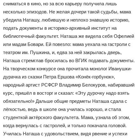
сниматься в кино, но за всю карьеру получила лишь
несколько эпизодов. Не желая дочери такой судьбы, мама
убедила Наташу, любившую и неплохо знавшую историю,
подать документы в историко-архивный институт на
библиотечный факультет. Наташа же видела себя Офелией
или мадам Бовари. Ей повезло: мама уехала на гастроли с
театром им. Пушкина, и, едва за ней закрылась дверь,
Наташа стремглав бросилась во ВГИК подавать документы.
На творческом конкурсе она прочитала монолог Иванушки-
дурачка из сказки Петра Ершова «Конёк-горбунок»,
народный артист РСФСР Владимир Белокуров, набиравший
курс, пришёл в восторг и сказал: «Эту дурочку надо взять
обязательно!» Дальше общие предметы Наташа сдала с
лёгкостью, ведь в школе она училась хорошо, и стала
студенткой актёрского факультета. Мама, узнала об этом,
когда вернулась с гастролей, и только покачала головой.
Училась Наташа с удовольствием, видя рвение и успехи