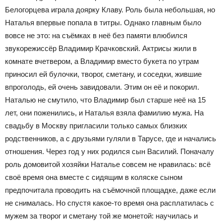
Белогорцева играла доярку Клаву. Роль была небольшая, но
Наталья впервые попала в титры. Однако главным было
вовсе не это: на съёмках в неё без памяти влюбился
звукорежиссёр Владимир Крачковский. Актрисы жили в
комнате вчетвером, а Владимир вместо букета по утрам
приносил ей булочки, творог, сметану, и соседки, жившие
впроголодь, ей очень завидовали. Этим он её и покорил.
Наталью не смутило, что Владимир был старше неё на 15
лет, они поженились, и Наталья взяла фамилию мужа. На
свадьбу в Москву пригласили только самых близких
родственников, а с друзьями гуляли в Тарусе, где и начались
отношения. Через год у них родился сын Василий. Поначалу
роль домовитой хозяйки Наталье совсем не нравилась: всё
своё время она вместе с сидящим в коляске сыном
предпочитала проводить на съёмочной площадке, даже если
не снималась. Но спустя какое-то время она расплатилась с
мужем за творог и сметану той же монетой: научилась и