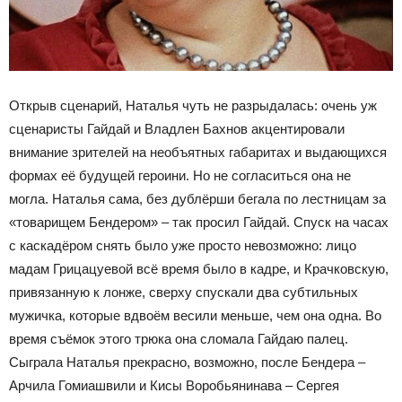
Открыв сценарий, Наталья чуть не разрыдалась: очень уж
сценаристы Гайдай и Владлен Бахнов акцентировали
внимание зрителей на необъятных габаритах и выдающихся
формах её будущей героини. Но не согласиться она не
могла. Наталья сама, без дублёрши бегала по лестницам за
«товарищем Бендером» – так просил Гайдай. Спуск на часах
с каскадёром снять было уже просто невозможно: лицо
мадам Грицацуевой всё время было в кадре, и Крачковскую,
привязанную к лонже, сверху спускали два субтильных
мужичка, которые вдвоём весили меньше, чем она одна. Во
время съёмок этого трюка она сломала Гайдаю палец.
Сыграла Наталья прекрасно, возможно, после Бендера –
Арчила Гомиашвили и Кисы Воробьянинава – Сергея