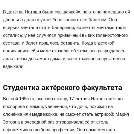
В детстве Наташа была «пышечкой», но это не помешало ей
довольно долго и увлечённо заниматься балетом. Она
всерьёз мечтала стать балериной, но мечты мечтами так и
остались: у неё случился привычный вывих голеностопного
сустава, и балет пришлось оставить. Когда в детской
поликлинике ей и маме сказали, об этом, она разрыдалась,
лила слёзы до самого дома, и все в трамвае сочувственно
вздыхали.
Студентка актёрского факультета
Весной 1955-го, окончив школу, 17-летняя Наташа жёстко
поспорила с мамой, уверенной, что дочь, похожая на
слонёнка или медвежонка, не сможет стать актрисой: Мария
Зотовна в очередной раз отговаривала её от столь
опрометчивого выбора профессии. Она сама мечтала