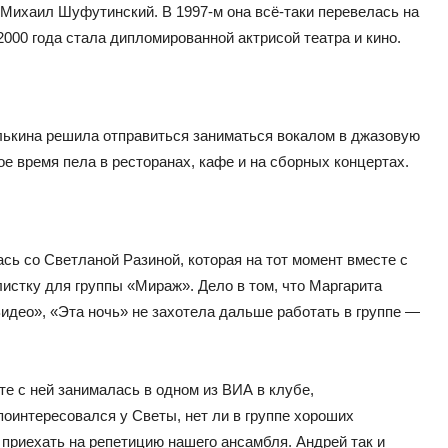
Михаил Шуфутинский. В 1997-м она всё-таки перевелась на
2000 года стала дипломированной актрисой театра и кино.
лькина решила отправиться заниматься вокалом в джазовую
е время пела в ресторанах, кафе и на сборных концертах.
ась со Светланой Разиной, которая на тот момент вместе с
истку для группы «Мираж». Дело в том, что Маргарита
идео», «Эта ночь» не захотела дальше работать в группе —
те с ней занималась в одном из ВИА в клубе,
поинтересовался у Светы, нет ли в группе хороших
 приехать на репетицию нашего ансамбля. Андрей так и