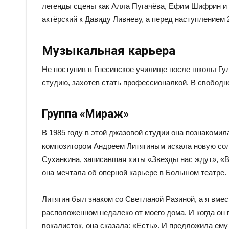
легенды сцены как Алла Пугачёва, Ефим Шифрин и 
актёрский к Давиду Ливневу, а перед наступлением 
Музыкальная карьера
Не поступив в Гнесинское училище после школы Гу
студию, захотев стать профессионалкой. В свободно
Группа «Мираж»
В 1985 году в этой джазовой студии она познакомил
композитором Андреем Литягиным искала новую сол
Суханкина, записавшая хиты «Звезды нас ждут», «В
она мечтала об оперной карьере в Большом театре.
Литягин был знаком со Светланой Разиной, а я вмес
расположенном недалеко от моего дома. И когда он 
вокалисток, она сказала: «Есть». И предложила ему