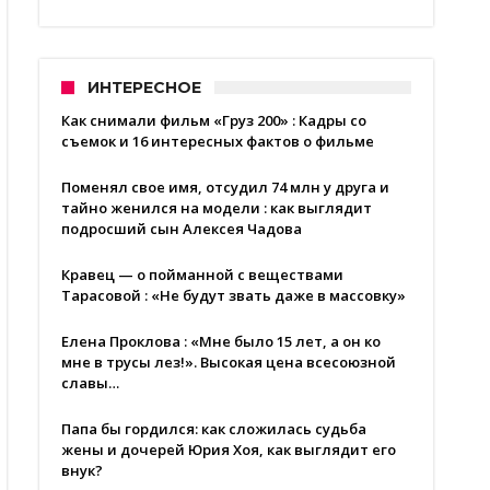
ИНТЕРЕСНОЕ
Как снимали фильм «Груз 200» : Кадры со
съемок и 16 интересных фактов о фильме
Поменял свое имя, отсудил 74 млн у друга и
тайно женился на модели : как выглядит
подросший сын Алексея Чадова
Кравец — о пойманной с веществами
Тарасовой : «Не будут звать даже в массовку»
Елена Проклова : «Мне было 15 лет, а он ко
мне в трусы лез!». Высокая цена всесоюзной
славы…
Папа бы гордился: как сложилась судьба
жены и дочерей Юрия Хоя, как выглядит его
внук?