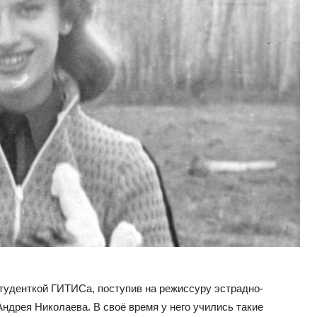
студенткой ГИТИСа, поступив на режиссуру эстрадно-
ндрея Николаева. В своё время у него учились такие