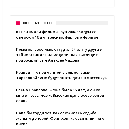
ИНТЕРЕСНОЕ
Как снимали фильм «Груз 200» : Кадры со
съемок и 16 интересных фактов о фильме
Поменял свое имя, отсудил 74 млн у друга и
тайно женился на модели : как выглядит
подросший сын Алексея Чадова
Кравец — о пойманной с веществами
Тарасовой : «Не будут звать даже в массовку»
Елена Проклова : «Мне было 15 лет, а он ко
мне в трусы лез!». Высокая цена всесоюзной
славы…
Папа бы гордился: как сложилась судьба
жены и дочерей Юрия Хоя, как выглядит его
внук?